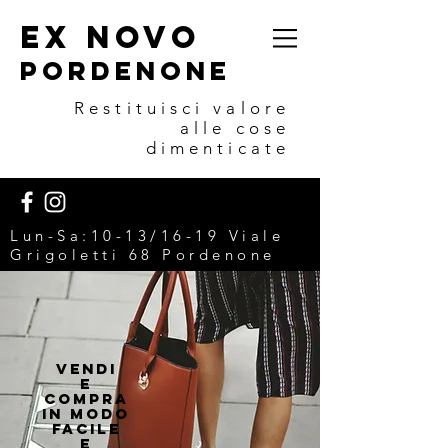
EX NOVO
POrdenone
Restituisci valore
alle cose
dimenticate
Lun-Sa:10-13/16-19 V
iale
Grigoletti 68 Pordenone
VENDI
E
COMPRA
IN MODO
FACILE
E