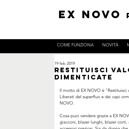
EX NOVO
COME FUNZIONA
NOVITÀ
19 feb 2019
Restituisci va
dimenticate
Il motto di EX NOVO è "Restituisci 
Liberati del superfluo e dei capi orma
NOVO.
Cosa puoi vendere grazie a EX NOVO? 
giacconi, blazer lunghi, blazer corti, 
accessori preziosi. Sia da donna ch