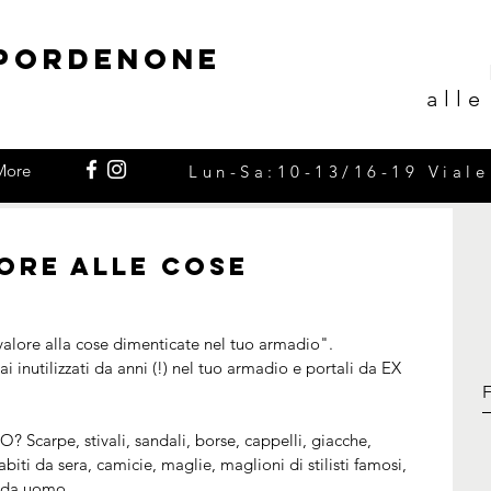
POrdenone
all
More
Lun-Sa:10-13/16-19 V
ial
lore alle cose
valore alla cose dimenticate nel tuo armadio".
i inutilizzati da anni (!) nel tuo armadio e portali da EX 
Scarpe, stivali, sandali, borse, cappelli, giacche, 
abiti da sera, camicie, maglie, maglioni di stilisti famosi, 
e da uomo.