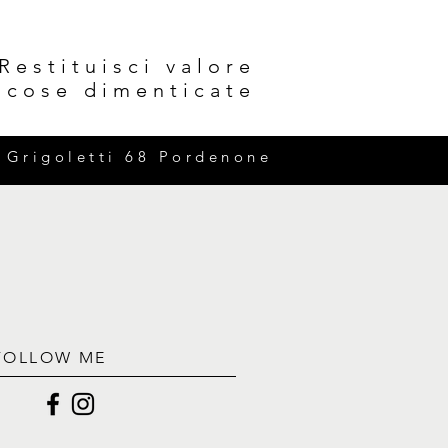
Restituisci valore
e cose dimenticate
e Grigoletti 68 Pordenone
FOLLOW ME