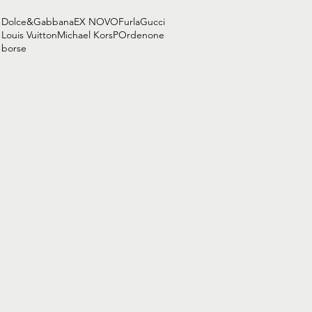
Dolce&Gabbana
EX NOVO
Furla
Gucci
Louis Vuitton
Michael Kors
POrdenone
borse