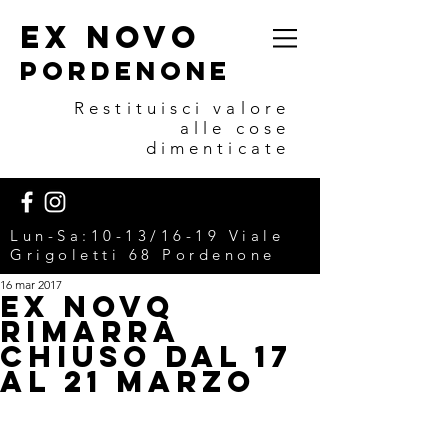
EX NOVO
POrdenone
Restituisci valore
alle cose
dimenticate
Lun-Sa:10-13/16-19 V
iale
Grigoletti 68 Pordenone
16 mar 2017
Ex Novo
rimarrà
chiuso dal 17
al 21 marzo