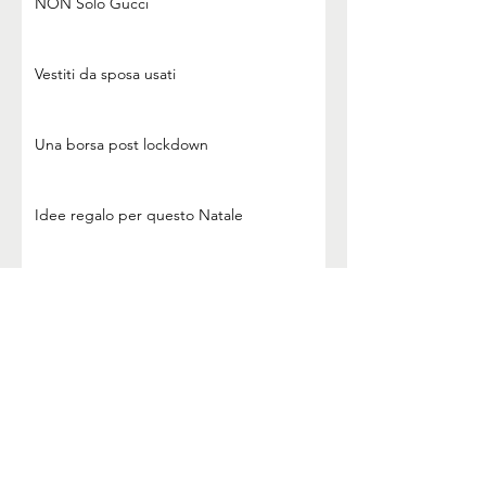
NON Solo Gucci
Vestiti da sposa usati
Una borsa post lockdown
Idee regalo per questo Natale
Metti una borsa sotto l'albero
Restituisci valore alle cose dimenticate
Vorrei una borsa!