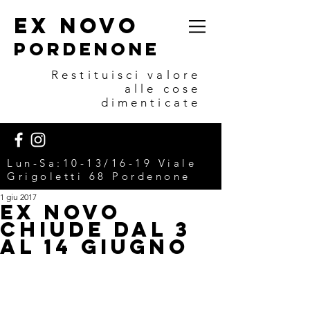
EX NOVO
POrdenone
Restituisci valore
alle cose
dimenticate
Lun-Sa:10-13/16-19 V
iale
Grigoletti 68 Pordenone
1 giu 2017
EX NOVO
chiude dal 3
al 14 giugno