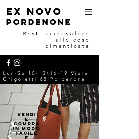
EX NOVO
POrdenone
Restituisci valore
alle cose
dimenticate
Lun-Sa:10-13/16-19 V
iale
Grigoletti 68 Pordenone
VENDI
E
COMPRA
IN MODO
FACILE
E