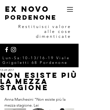
EX NOVO
POrdenone
Restituisci valore
alle cose
dimenticate
Lun-Sa:10-13/16-19 V
iale
Grigoletti 68 Pordenone
13 ott 2017
Non esiste più
la mezza
stagione
Anna Marchesini "Non esiste più la 
mezza stagione. Lei