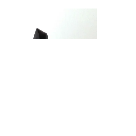
Cadono le foglie
Ex Novo Pordenone ormai vanta molteplici
marche per tutti i gusti da Stella McCartney a
Prada, Burberry, Max Mara, Richmond, Patrizia
Pepe,