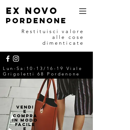
EX NOVO
POrdenone
Restituisci valore
alle cose
dimenticate
Lun-Sa:10-13/16-19 V
iale
Grigoletti 68 Pordenone
VENDI
E
COMPRA
IN MODO
FACILE
E